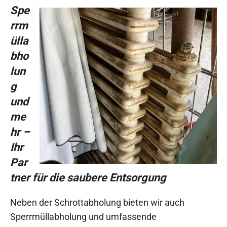
Spe
rrm
ülla
bho
lun
g
und
me
hr –
Ihr
Par
tner für die saubere Entsorgung
Neben der Schrottabholung bieten wir auch
Sperrmüllabholung und umfassende