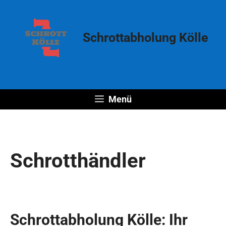
Zum
Inhalt
springen
Schrottabholung Kölle
Menü
Schrotthändler
Schrottabholung Kölle: Ihr