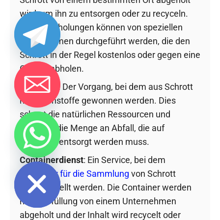
wird, um ihn zu entsorgen oder zu recyceln.
Schrottabholungen können von speziellen
Unternehmen durchgeführt werden, die den
Schrott in der Regel kostenlos oder gegen eine
Gebühr abholen.
Recycling
: Der Vorgang, bei dem aus Schrott
neue Rohstoffe gewonnen werden. Dies
schont die natürlichen Ressourcen und
reduziert die Menge an Abfall, die auf
Deponien entsorgt werden muss.
chaty
Hide
Containerdienst
: Ein Service, bei dem
Container für die Sammlung
von Schrott
bereitgestellt werden. Die Container werden
nach Befüllung von einem Unternehmen
abgeholt und der Inhalt wird recycelt oder