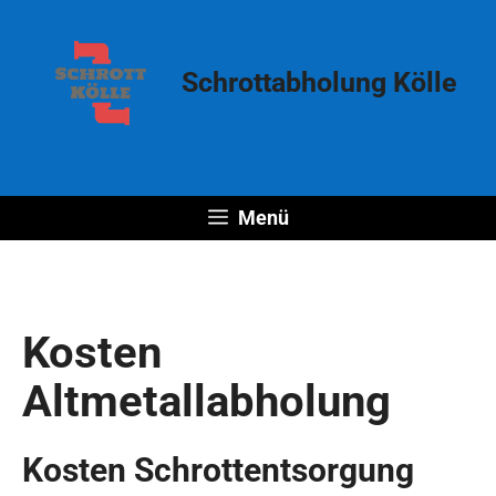
Zum
Inhalt
springen
Schrottabholung Kölle
Menü
Kosten
Altmetallabholung
Kosten Schrottentsorgung