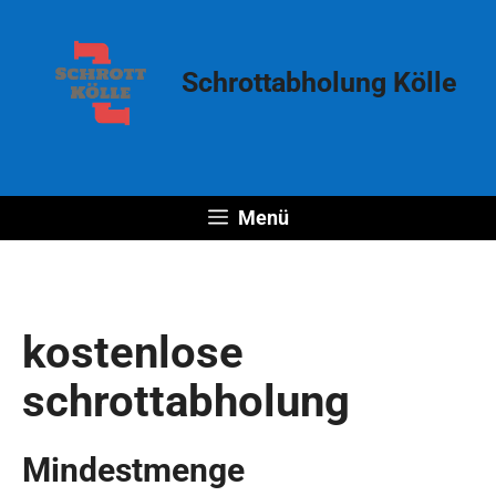
Zum
Inhalt
springen
Schrottabholung Kölle
Menü
kostenlose
schrottabholung
Mindestmenge