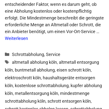
entscheidender Faktor, wenn es darum geht, ob
eine Abholung kostenlos oder kostenpflichtig
erfolgt. Die Mindestmenge beschreibt die geringste
erforderliche Menge an Altmetall oder Schrott, die
ein Anbieter benötigt, um einen Vor-Ort-Service …
Weiterlesen
Kategorien
Schrottabholung
,
Service
Schlagwörter
altmetall abholung köln
,
altmetall entsorgung
köln
,
buntmetall abholung
,
eisen schrott köln
,
elektroschrott köln
,
haushaltsgeräte entsorgen
köln
,
kostenlose schrottabholung
,
kupfer abholung
köln
,
metallentsorgung köln
,
mindestmenge
schrottabholung köln
,
schrott entsorgen köln
,
schrott kostenlos abholen lassen
,
schrottabholung