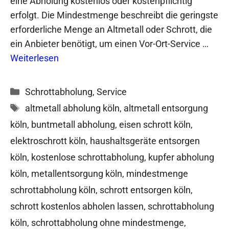
eine Abholung kostenlos oder kostenpflichtig
erfolgt. Die Mindestmenge beschreibt die geringste
erforderliche Menge an Altmetall oder Schrott, die
ein Anbieter benötigt, um einen Vor-Ort-Service …
Weiterlesen
Kategorien
Schrottabholung
,
Service
Schlagwörter
altmetall abholung köln
,
altmetall entsorgung
köln
,
buntmetall abholung
,
eisen schrott köln
,
elektroschrott köln
,
haushaltsgeräte entsorgen
köln
,
kostenlose schrottabholung
,
kupfer abholung
köln
,
metallentsorgung köln
,
mindestmenge
schrottabholung köln
,
schrott entsorgen köln
,
schrott kostenlos abholen lassen
,
schrottabholung
köln
,
schrottabholung ohne mindestmenge
,