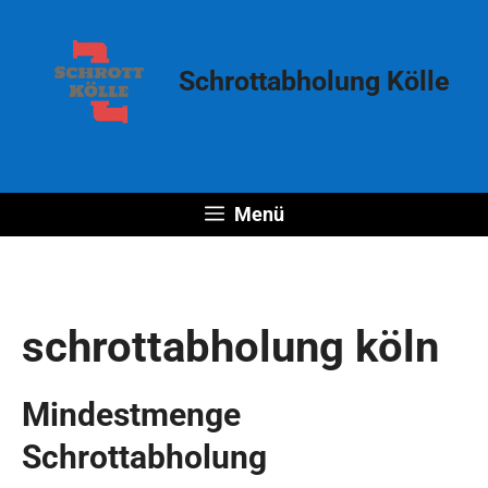
Zum
Inhalt
springen
Schrottabholung Kölle
Menü
schrottabholung köln
Mindestmenge
Schrottabholung