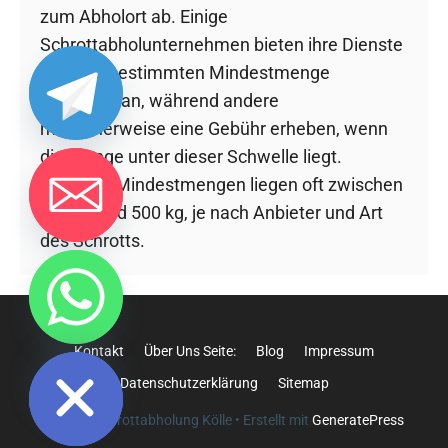
zum Abholort ab. Einige
Schrottabholunternehmen bieten ihre Dienste
ab einer bestimmten Mindestmenge
kostenlos an, während andere
möglicherweise eine Gebühr erheben, wenn
die Menge unter dieser Schwelle liegt.
Typische Mindestmengen liegen oft zwischen
300 kg und 500 kg, je nach Anbieter und Art
des Schrotts.
chaty
Hide
Kontakt
Über Uns Seite:
Blog
Impressum
Datenschutzerklärung
Sitemap
© 2026 Schrottabholung Kölle
• Erstellt mit
GeneratePress