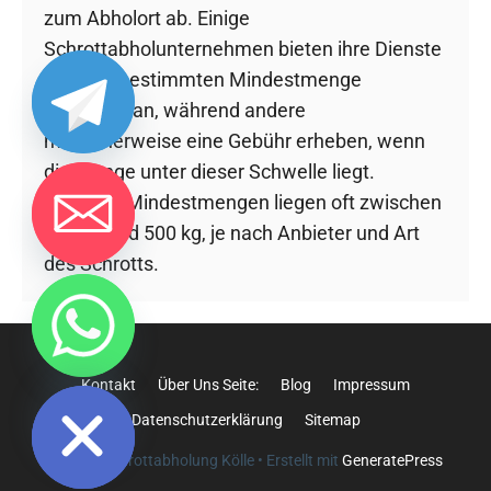
zum Abholort ab. Einige
Schrottabholunternehmen bieten ihre Dienste
ab einer bestimmten Mindestmenge
kostenlos an, während andere
möglicherweise eine Gebühr erheben, wenn
die Menge unter dieser Schwelle liegt.
Typische Mindestmengen liegen oft zwischen
300 kg und 500 kg, je nach Anbieter und Art
des Schrotts.
chaty
Hide
Kontakt
Über Uns Seite:
Blog
Impressum
Datenschutzerklärung
Sitemap
© 2026 Schrottabholung Kölle
• Erstellt mit
GeneratePress