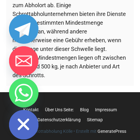
zum Abholort ab. Einige
Schrottabholunternehmen bieten ihre Dienste
ab einer bestimmten Mindestmenge
kostenlos an, während andere
möglicherweise eine Gebühr erheben, wenn
die Menge unter dieser Schwelle liegt.
Typische Mindestmengen liegen oft zwischen
300 kg und 500 kg, je nach Anbieter und Art
des Schrotts.
chaty
Hide
Kontakt
Über Uns Seite:
Blog
Impressum
Datenschutzerklärung
Sitemap
© 2026 Schrottabholung Kölle
• Erstellt mit
GeneratePress